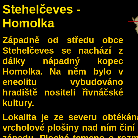
Stehelčeves -
Homolka
Západně od středu obce
Stehelčeves se nachází z
dálky nápadný kopec
Homolka. Na něm bylo v
eneolitu vybudováno
hradiště nositeli řivnáčské
kultury.
Lokalita je ze severu obtéká
vrcholové plošiny nad ním činí 
západu. Ploché temeno o rozmě