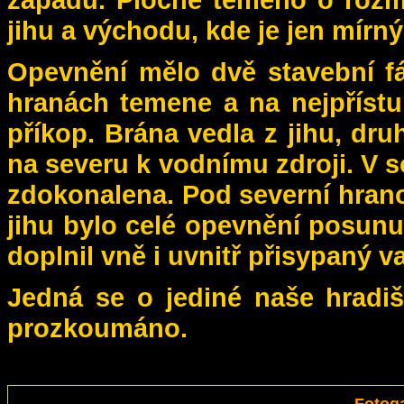
jihu a východu, kde je jen mírný
Opevnění mělo dvě stavební fá
hranách temene a na nejpřístupn
příkop. Brána vedla z jihu, dr
na severu k vodnímu zdroji. V so
zdokonalena. Pod severní hran
jihu bylo celé opevnění posunu
doplnil vně i uvnitř přisypaný v
Jedná se o jediné naše hradiš
prozkoumáno.
Fotoga