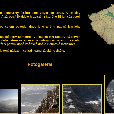
dominanty širého okolí zbylo jen torzo. A to díky
zároveň likviduje hradiště, z kterého již jen část stojí
po celém obvodu, dnes je v terénu patrná jen jeho
ladší doby kamenné, v slezské fázi kultury lužických
ní době laténské a nečetné nálezy pocházejí i z raného
že v pozdní době laténské došlo k obnově fortifikace.
slavená nálezem čelisti neandrtálského dítěte.
Fotogalerie