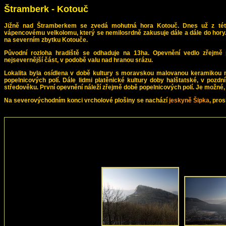
Štramberk - Kotouč
Jižně nad Štramberkem se zvedá mohutná hora Kotouč. Dnes už z této 
vápencovému velkolomu, který se nemilosrdně zakusuje dále a dále do hory. A 
na severním zbytku Kotouče.
Původní rozloha hradiště se odhaduje na 13ha. Opevnění vedlo zřejmě 
nejsevernější část, v podobě valu nad hranou srázu.
Lokalita byla osídlena v době kultury s moravskou malovanou keramikou m
popelnicových polí. Dále lidmi platěnické kultury doby halštatské, v pozd
středověku. První opevnění náleží zřejmě době popelnicových polí. Je možné, 
Na severovýchodním konci vrcholové plošiny se nachází
jeskyně Šipka
, pro