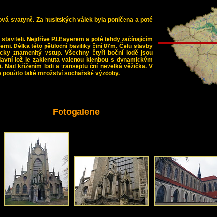
ová svatyně. Za husitských válek byla poničena a poté
staviteli. Nejdříve P.I.Bayerem a poté tehdy začínajícím
emi. Délka této pětilodní basiliky činí 87m. Čelu stavby
icky znamenitý vstup. Všechny čtyři boční lodě jsou
Hlavní lož je zaklenuta valenou klenbou s dynamickým
 Nad křížením lodi a transeptu ční nevelká věžička. V
 je použito také množství sochařské výzdoby.
Fotogalerie