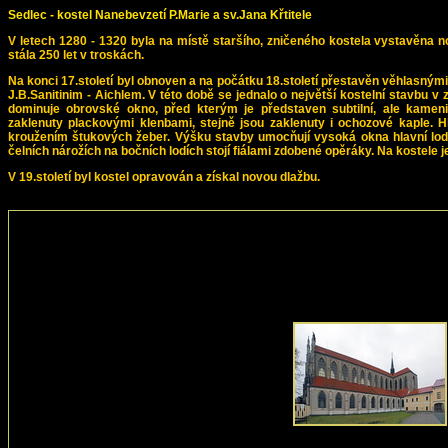
Sedlec - kostel Nanebevzetí P.Marie a sv.Jana Křtitele
V letech 1280 - 1320 byla na místě staršího, zničeného kostela vystavěna n
stála 250 let v troskách.
Na konci 17.století byl obnoven a na počátku 18.století přestavěn věhlasnými 
J.B.Sanitinim - Aichlem. V této době se jednalo o největší kostelní stavbu v z
dominuje obrovské okno, před kterým je představen subtilní, ale kamen
zaklenuty plackovými klenbami, stejně jsou zaklenuty i ochozové kaple. 
kroužením štukových žeber. Výšku stavby umocňují vysoká okna hlavní lodi.
čelních nárožích na bočních lodích stojí fiálami zdobené opěráky. Na kostele
V 19.století byl kostel opravován a získal novou dlažbu.