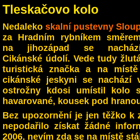
Tleskačovo kolo
Nedaleko
skalní pustevny Slou
za Hradním rybníkem směre
na jihozápad se nacház
Cikánské údolí. Vede tudy žlut
turistická značka a na míst
cikánské jeskyni se nachází 
ostrožny kdosi umístil kolo s
havarované, kousek pod hranou
Bez upozornění je jen těžko 
nepodařilo získat žádné infor
2006, nevím zda se na místě stá